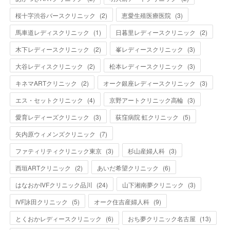
桜十字渋谷バースクリニック
(
2
)
恵愛生殖医療医院
(
3
)
馬車道レディスクリニック
(
1
)
日暮里レディースクリニック
(
2
)
木下レディースクリニック
(
2
)
峯レディースクリニック
(
3
)
大谷レディスクリニック
(
2
)
松本レディースクリニック
(
3
)
キネマARTクリニック
(
2
)
オーク銀座レディースクリニック
(
3
)
エス・セットクリニック
(
4
)
京野アートクリニック高輪
(
3
)
愛育レディーズクリニック
(
3
)
荻窪病院 虹クリニック
(
5
)
矢内原ウィメンズクリニック
(
7
)
ファティリティクリニック東京
(
3
)
杉山産婦人科
(
3
)
西垣ARTクリニック
(
2
)
あいだ希望クリニック
(
6
)
はなおかIVFクリニック品川
(
24
)
山下湘南夢クリニック
(
3
)
IVF詠田クリニック
(
5
)
オーク住吉産婦人科
(
9
)
とくおかレディースクリニック
(
6
)
おち夢クリニック名古屋
(
13
)