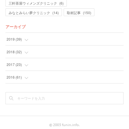
三軒茶屋ウィメンズクリニック
(
6
)
みなとみらい夢クリニック
(
14
)
取材記事
(
150
)
アーカイブ
2019
(
39
)
(
7
)
2018
(
32
)
(
10
)
(
5
)
2017
(
23
)
(
10
)
(
5
)
(
5
)
2016
(
61
)
(
9
)
(
7
)
(
3
)
(
3
)
(
3
)
(
9
)
(
6
)
(
28
)
(
6
)
(
3
)
(
30
)
© 2003 funin.info.
(
6
)