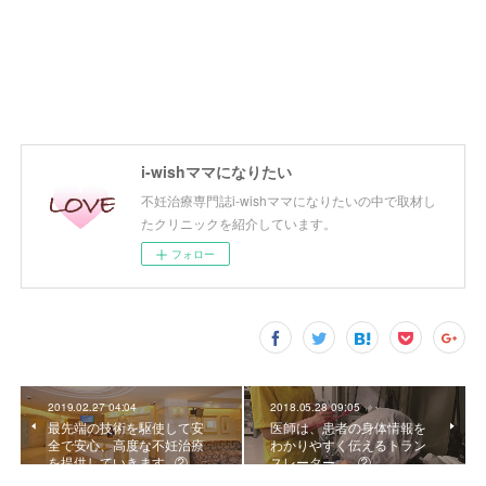
i-wishママになりたい
不妊治療専門誌i-wishママになりたいの中で取材し
たクリニックを紹介しています。
フォロー
2019.02.27 04:04
2018.05.28 09:05
最先端の技術を駆使して安
医師は、患者の身体情報を
全で安心、高度な不妊治療
わかりやすく伝えるトラン
を提供していきます...②
スレーター。...②