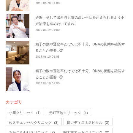
2019.06.28 01:00
妊娠、そして出産時も質の高い生活を迎えられるよう不
妊治療を進めたいですね。
2019.06.19 01:00
精子の数や運動率だけでは不十分、DNAの状態を確認す
ることが重要...②
2019.06.10 01:05
精子の数や運動率だけでは不十分、DNAの状態を確認す
ることが重要...①
2019.06.10 01:00
カテゴリ
小川クリニック
(
1
)
元町宮地クリニック
(
4
)
佐久平エンゼルクリニック
(
3
)
操レディスホスピタル
(
2
)
あかつきARTクリニック
(
2
)
明大前アートクリニック
(
2
)