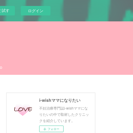
ぐ試す
ログイン
o
i-wishママになりたい
不妊治療専門誌i-wishママにな
りたいの中で取材したクリニッ
クを紹介しています。
フォロー