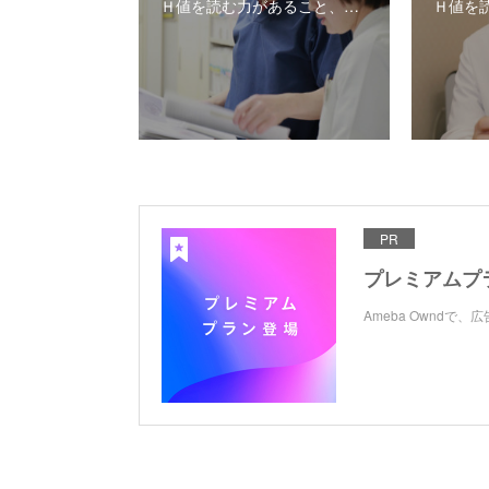
Ｈ値を読む力があること、…
Ｈ値を
PR
プレミアムプ
Ameba Ownd