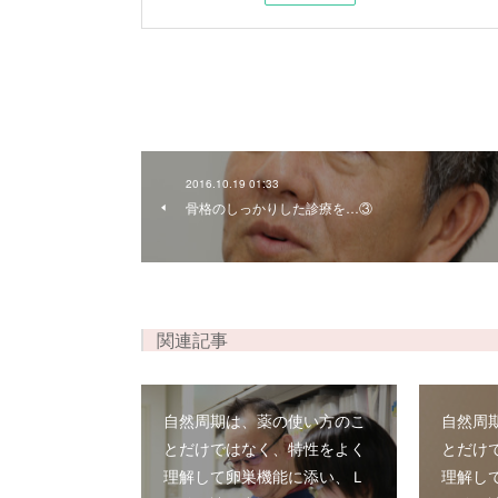
2016.10.19 01:33
骨格のしっかりした診療を…③
関連記事
自然周期は、薬の使い方のこ
自然周
とだけではなく、特性をよく
とだけ
理解して卵巣機能に添い、Ｌ
理解し