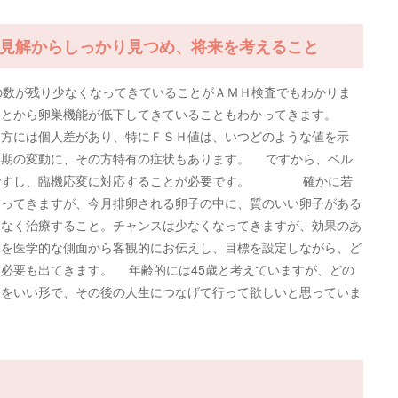
見解からしっかり見つめ、将来を考えること
の数が残り少なくなってきていることがＡＭＨ検査でもわかりま
ことから卵巣機能が低下してきていることもわかってきます。
り方には個人差があり、特にＦＳＨ値は、いつどのような値を示
周期の変動に、その方特有の症状もあります。 ですから、ベル
メですし、臨機応変に対応することが必要です。 確かに若
なってきますが、今月排卵される卵子の中に、質のいい卵子がある
となく治療すること。チャンスは少なくなってきますが、効果のあ
況を医学的な側面から客観的にお伝えし、目標を設定しながら、ど
必要も出てきます。 年齢的には45歳と考えていますが、どの
験をいい形で、その後の人生につなげて行って欲しいと思っていま