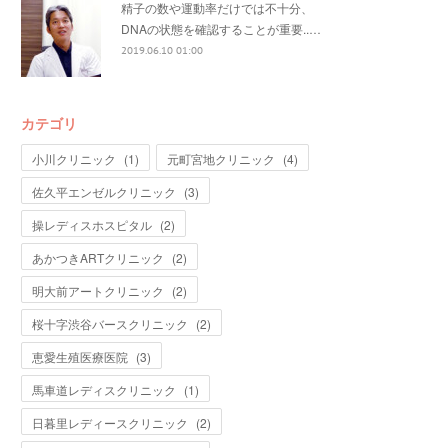
精子の数や運動率だけでは不十分、
DNAの状態を確認することが重要..…
2019.06.10 01:00
カテゴリ
小川クリニック
(
1
)
元町宮地クリニック
(
4
)
佐久平エンゼルクリニック
(
3
)
操レディスホスピタル
(
2
)
あかつきARTクリニック
(
2
)
明大前アートクリニック
(
2
)
桜十字渋谷バースクリニック
(
2
)
恵愛生殖医療医院
(
3
)
馬車道レディスクリニック
(
1
)
日暮里レディースクリニック
(
2
)