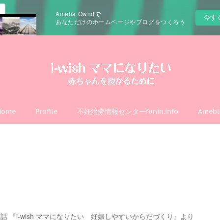
Ameba Owndで
今す
あなただけのホームページやブログをつくろう
Home
Profile
不妊治療情報センターfunin.info
Amebl
『i-wish ママになりたい 妊娠しやすいからだづくり』より