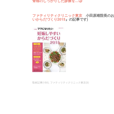
骨格のしっかりした診療を…③
ファティリティクリニック東京
小田原靖院長のお話
いからだづくり2015
』の記事です)
取材記事
(
150
)
ファティリティクリニック東京
(
3
)