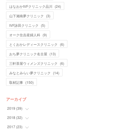
はなおかIVFクリニック品川
(
24
)
山下湘南夢クリニック
(
3
)
IVF詠田クリニック
(
5
)
オーク住吉産婦人科
(
9
)
とくおかレディースクリニック
(
6
)
おち夢クリニック名古屋
(
13
)
三軒茶屋ウィメンズクリニック
(
6
)
みなとみらい夢クリニック
(
14
)
取材記事
(
150
)
アーカイブ
2019
(
39
)
2018
(
32
(
7
)
)
(
10
)
2017
(
23
(
5
)
)