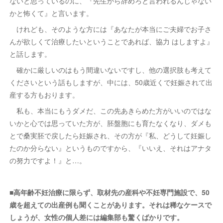
ないと思っているのに、『先生から辞めろと言われるんじゃない
かと怖くて』と言います。
けれども、そのような方には『あなたが本当にご夫婦でお子さ
んが欲しくて治療したいということであれば、協力 はしますよ』
と話します。
確かに厳しいのはもう間違いないですし、他の選択肢も考えて
くださいという話もしますが、中には、50歳近くで妊娠されて出
産する方もおります。
私も、本当にもうダメだ、この先あきらめた方がいいのではな
いかと心では思っていた方が、胚盤胞にも育たなくなり、ダメも
とで桑実胚で戻したら妊娠され、その方が『私、どうして妊娠し
たのか分らない』というものですから、『いいえ、それはアナタ
の努力ですよ！』と…。
■高年齢不妊治療に限らず、取材先の産科や不妊専門施設で、50
歳を超えての出産例も聞くことがあります。
それは稀なケースで
しょうが、女性の個人差には編集部も驚くばかりです。