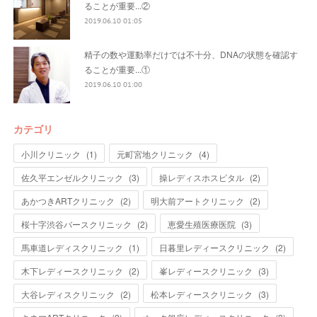
ることが重要...②
2019.06.10 01:05
精子の数や運動率だけでは不十分、DNAの状態を確認す
ることが重要...①
2019.06.10 01:00
カテゴリ
小川クリニック
(
1
)
元町宮地クリニック
(
4
)
佐久平エンゼルクリニック
(
3
)
操レディスホスピタル
(
2
)
あかつきARTクリニック
(
2
)
明大前アートクリニック
(
2
)
桜十字渋谷バースクリニック
(
2
)
恵愛生殖医療医院
(
3
)
馬車道レディスクリニック
(
1
)
日暮里レディースクリニック
(
2
)
木下レディースクリニック
(
2
)
峯レディースクリニック
(
3
)
大谷レディスクリニック
(
2
)
松本レディースクリニック
(
3
)