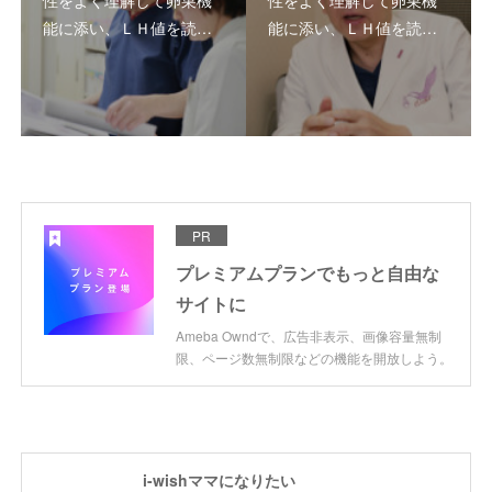
性をよく理解して卵巣機
性をよく理解して卵巣機
能に添い、ＬＨ値を読…
能に添い、ＬＨ値を読…
PR
プレミアムプランでもっと自由な
サイトに
Ameba Owndで、広告非表示、画像容量無制
限、ページ数無制限などの機能を開放しよう。
i-wishママになりたい