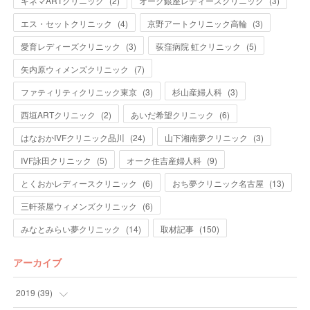
キネマARTクリニック
(
2
)
オーク銀座レディースクリニック
(
3
)
エス・セットクリニック
(
4
)
京野アートクリニック高輪
(
3
)
愛育レディーズクリニック
(
3
)
荻窪病院 虹クリニック
(
5
)
矢内原ウィメンズクリニック
(
7
)
ファティリティクリニック東京
(
3
)
杉山産婦人科
(
3
)
西垣ARTクリニック
(
2
)
あいだ希望クリニック
(
6
)
はなおかIVFクリニック品川
(
24
)
山下湘南夢クリニック
(
3
)
IVF詠田クリニック
(
5
)
オーク住吉産婦人科
(
9
)
とくおかレディースクリニック
(
6
)
おち夢クリニック名古屋
(
13
)
三軒茶屋ウィメンズクリニック
(
6
)
みなとみらい夢クリニック
(
14
)
取材記事
(
150
)
アーカイブ
2019
(
39
)