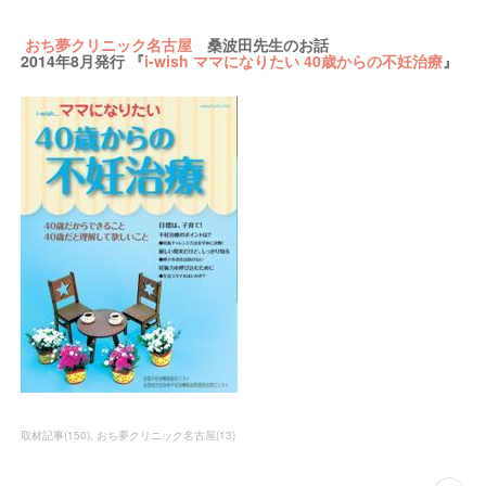
おち夢クリニック名古屋
桑波田先生のお話
2014年8月発行 『
i-wish ママになりたい 40歳からの不妊治療
』
取材記事
(
150
)
おち夢クリニック名古屋
(
13
)