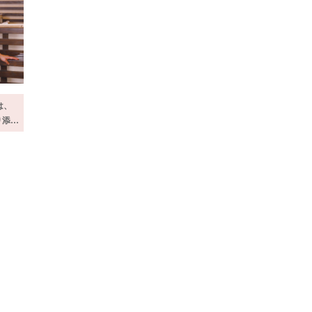
は、
り添…