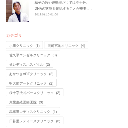
精子の数や運動率だけでは不十分、
DNAの状態を確認することが重要..…
2019.06.10 01:00
カテゴリ
小川クリニック
(
1
)
元町宮地クリニック
(
4
)
佐久平エンゼルクリニック
(
3
)
操レディスホスピタル
(
2
)
あかつきARTクリニック
(
2
)
明大前アートクリニック
(
2
)
桜十字渋谷バースクリニック
(
2
)
恵愛生殖医療医院
(
3
)
馬車道レディスクリニック
(
1
)
日暮里レディースクリニック
(
2
)