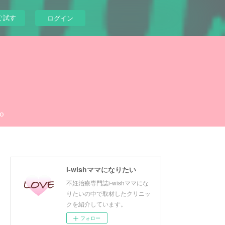
ぐ試す
ログイン
o
i-wishママになりたい
不妊治療専門誌i-wishママにな
りたいの中で取材したクリニッ
クを紹介しています。
フォロー