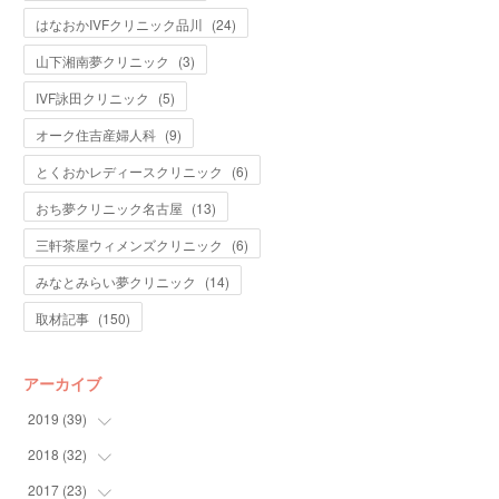
はなおかIVFクリニック品川
(
24
)
山下湘南夢クリニック
(
3
)
IVF詠田クリニック
(
5
)
オーク住吉産婦人科
(
9
)
とくおかレディースクリニック
(
6
)
おち夢クリニック名古屋
(
13
)
三軒茶屋ウィメンズクリニック
(
6
)
みなとみらい夢クリニック
(
14
)
取材記事
(
150
)
アーカイブ
2019
(
39
)
2018
(
32
(
7
)
)
(
10
)
2017
(
23
(
5
)
)