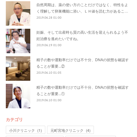
自然周期は、薬の使い方のことだけではなく、特性をよ
く理解して卵巣機能に添い、ＬＨ値を読む力があるこ…
2019.06.28 01:00
妊娠、そして出産時も質の高い生活を迎えられるよう不
妊治療を進めたいですね。
2019.06.19 01:00
精子の数や運動率だけでは不十分、DNAの状態を確認す
ることが重要...②
2019.06.10 01:05
精子の数や運動率だけでは不十分、DNAの状態を確認す
ることが重要...①
2019.06.10 01:00
カテゴリ
小川クリニック
(
1
)
元町宮地クリニック
(
4
)