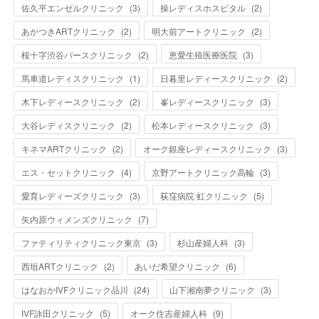
佐久平エンゼルクリニック
(
3
)
操レディスホスピタル
(
2
)
あかつきARTクリニック
(
2
)
明大前アートクリニック
(
2
)
桜十字渋谷バースクリニック
(
2
)
恵愛生殖医療医院
(
3
)
馬車道レディスクリニック
(
1
)
日暮里レディースクリニック
(
2
)
木下レディースクリニック
(
2
)
峯レディースクリニック
(
3
)
大谷レディスクリニック
(
2
)
松本レディースクリニック
(
3
)
キネマARTクリニック
(
2
)
オーク銀座レディースクリニック
(
3
)
エス・セットクリニック
(
4
)
京野アートクリニック高輪
(
3
)
愛育レディーズクリニック
(
3
)
荻窪病院 虹クリニック
(
5
)
矢内原ウィメンズクリニック
(
7
)
ファティリティクリニック東京
(
3
)
杉山産婦人科
(
3
)
西垣ARTクリニック
(
2
)
あいだ希望クリニック
(
6
)
はなおかIVFクリニック品川
(
24
)
山下湘南夢クリニック
(
3
)
IVF詠田クリニック
(
5
)
オーク住吉産婦人科
(
9
)