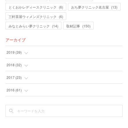
とくおかレディースクリニック
(
6
)
おち夢クリニック名古屋
(
13
)
三軒茶屋ウィメンズクリニック
(
6
)
みなとみらい夢クリニック
(
14
)
取材記事
(
150
)
アーカイブ
2019
(
39
)
(
7
)
2018
(
32
)
(
10
)
(
5
)
2017
(
23
)
(
10
)
(
5
)
(
5
)
2016
(
61
)
(
9
)
(
7
)
(
3
)
(
3
)
(
3
)
(
9
)
(
6
)
(
28
)
(
6
)
(
3
)
(
30
)