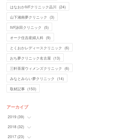
はなおかIVFクリニック品川
(
24
)
山下湘南夢クリニック
(
3
)
IVF詠田クリニック
(
5
)
オーク住吉産婦人科
(
9
)
とくおかレディースクリニック
(
6
)
おち夢クリニック名古屋
(
13
)
三軒茶屋ウィメンズクリニック
(
6
)
みなとみらい夢クリニック
(
14
)
取材記事
(
150
)
アーカイブ
2019
(
39
)
2018
(
32
(
7
)
)
(
10
)
2017
(
23
(
5
)
)