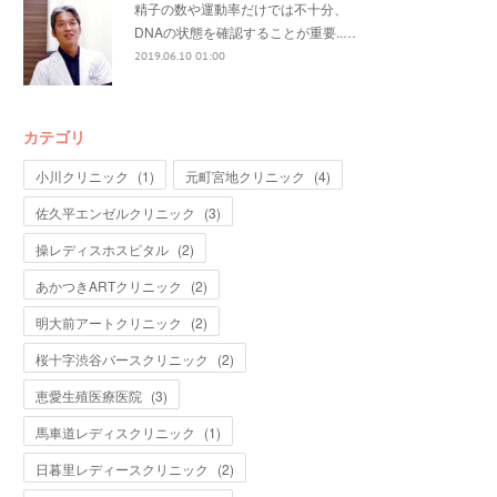
精子の数や運動率だけでは不十分、
DNAの状態を確認することが重要..…
2019.06.10 01:00
カテゴリ
小川クリニック
(
1
)
元町宮地クリニック
(
4
)
佐久平エンゼルクリニック
(
3
)
操レディスホスピタル
(
2
)
あかつきARTクリニック
(
2
)
明大前アートクリニック
(
2
)
桜十字渋谷バースクリニック
(
2
)
恵愛生殖医療医院
(
3
)
馬車道レディスクリニック
(
1
)
日暮里レディースクリニック
(
2
)