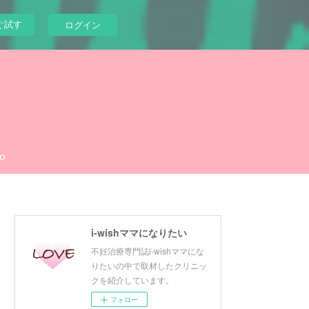
ぐ試す
ログイン
o
i-wishママになりたい
不妊治療専門誌i-wishママにな
りたいの中で取材したクリニッ
クを紹介しています。
フォロー