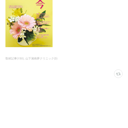
取材記事
(
150
)
山下湘南夢クリニック
(
3
)