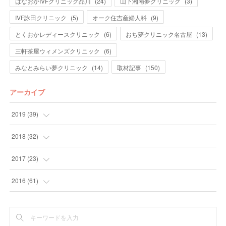
はなおかIVFクリニック品川
(
24
)
山下湘南夢クリニック
(
3
)
IVF詠田クリニック
(
5
)
オーク住吉産婦人科
(
9
)
とくおかレディースクリニック
(
6
)
おち夢クリニック名古屋
(
13
)
三軒茶屋ウィメンズクリニック
(
6
)
みなとみらい夢クリニック
(
14
)
取材記事
(
150
)
アーカイブ
2019
(
39
)
(
7
)
2018
(
32
)
(
10
)
(
5
)
2017
(
23
)
(
10
)
(
5
)
(
5
)
2016
(
61
)
(
9
)
(
7
)
(
3
)
(
3
)
(
3
)
(
9
)
(
6
)
(
28
)