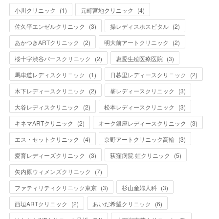
小川クリニック
(
1
)
元町宮地クリニック
(
4
)
佐久平エンゼルクリニック
(
3
)
操レディスホスピタル
(
2
)
あかつきARTクリニック
(
2
)
明大前アートクリニック
(
2
)
桜十字渋谷バースクリニック
(
2
)
恵愛生殖医療医院
(
3
)
馬車道レディスクリニック
(
1
)
日暮里レディースクリニック
(
2
)
木下レディースクリニック
(
2
)
峯レディースクリニック
(
3
)
大谷レディスクリニック
(
2
)
松本レディースクリニック
(
3
)
キネマARTクリニック
(
2
)
オーク銀座レディースクリニック
(
3
)
エス・セットクリニック
(
4
)
京野アートクリニック高輪
(
3
)
愛育レディーズクリニック
(
3
)
荻窪病院 虹クリニック
(
5
)
矢内原ウィメンズクリニック
(
7
)
ファティリティクリニック東京
(
3
)
杉山産婦人科
(
3
)
西垣ARTクリニック
(
2
)
あいだ希望クリニック
(
6
)