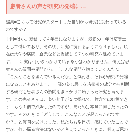
患者さんの声が研究の発端に…
編集■こちらで研究がスタートした当初から研究に携わっている
のですか？
中田■はい。勤務して４年目になりますが、最初の１年は培養士
として働いており、その後、研究に携わるようになりました。現
在は大学や病院、企業などと提携して７つの研究を進めていま
す。 研究は何がきっかけで始まるかはわかりません。例えば患
者さんの質問や疑問から、「こんな疑問を抱えているんだな」
「こんなことを望んでいるんだな」と気付き、それが研究の発端
になることもあります。 胚の良し悪しを培養液の成分から判断
する研究も患者さんの疑問をきっかけに始まった研究と言えま
す。この患者さんは、良い卵子が２つ採れて、片方では妊娠でき
ず、もう１個で妊娠したのですが、見ためは本当に同じだったの
です。そのときに「どうして、こんなことが起こったのです
か？」と質問を受けました。私たちも常日頃、感じていたことで
すが、何か探る方法はないかと考えていったときに、例えば尿の