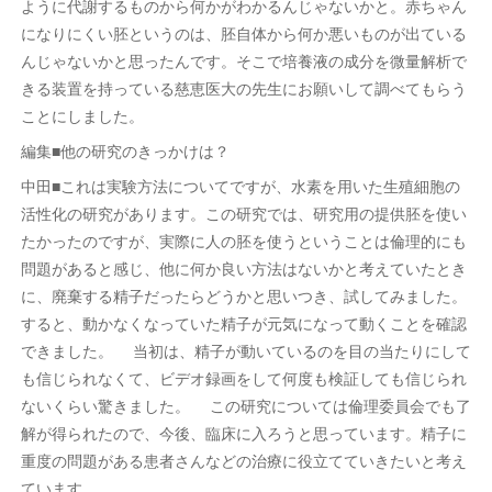
ように代謝するものから何かがわかるんじゃないかと。赤ちゃん
になりにくい胚というのは、胚自体から何か悪いものが出ている
んじゃないかと思ったんです。そこで培養液の成分を微量解析で
きる装置を持っている慈恵医大の先生にお願いして調べてもらう
ことにしました。
編集■他の研究のきっかけは？
中田■これは実験方法についてですが、水素を用いた生殖細胞の
活性化の研究があります。この研究では、研究用の提供胚を使い
たかったのですが、実際に人の胚を使うということは倫理的にも
問題があると感じ、他に何か良い方法はないかと考えていたとき
に、廃棄する精子だったらどうかと思いつき、試してみました。
すると、動かなくなっていた精子が元気になって動くことを確認
できました。 当初は、精子が動いているのを目の当たりにして
も信じられなくて、ビデオ録画をして何度も検証しても信じられ
ないくらい驚きました。 この研究については倫理委員会でも了
解が得られたので、今後、臨床に入ろうと思っています。精子に
重度の問題がある患者さんなどの治療に役立てていきたいと考え
ています。